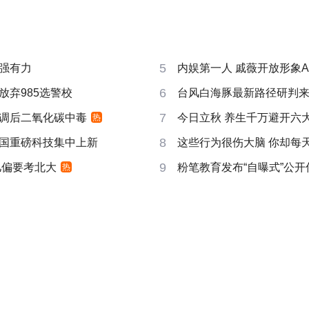
5
强有力
内娱第一人 戚薇开放形象A
6
放弃985选警校
台风白海豚最新路径研判
7
调后二氧化碳中毒
今日立秋 养生千万避开六
热
8
国重磅科技集中上新
这些行为很伤大脑 你却每
9
儿偏要考北大
粉笔教育发布“自曝式”公开
热