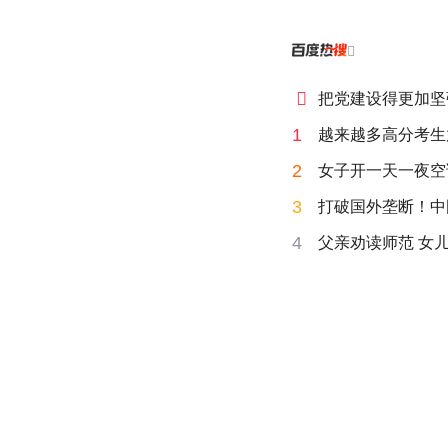


把党建设得更加坚
1
越来越多高分考生
2
女子开一天一夜空
3
打破国外垄断！中
4
父亲劝读师范 女