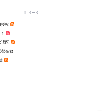

换一换
I授权
热
来了
新
大误区
热
天都在做
信
热