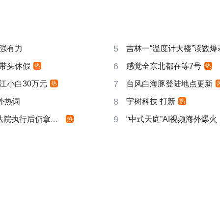
5
强有力
吉林一“温度计大楼”读数爆
6
带头休假
感觉全东北都在等7号
热
热
7
江小白30万元
台风白海豚登陆地点更新
热
8
成海外热词
宇树科技 打新
热
9
院执行后仍拿不到
“中式天庭”AI视频海外爆火
热