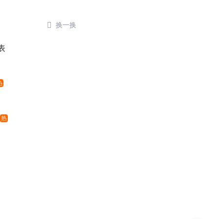

换一换
表
热
热