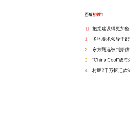


把党建设得更加坚
1
多地要求领导干部
2
东方甄选被判赔偿
3
“China Cool”
4
村民2千万拆迁款法