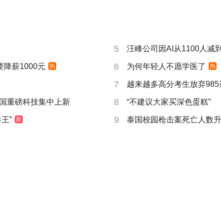
5
汪峰公司因AI从1100人减到
6
要降薪1000元
为何年轻人不愿学医了
热
热
7
越来越多高分考生放弃985
8
国重磅科技集中上新
“不建议大家买深色蛋糕”
9
王”
泰国校园枪击案死亡人数升
新