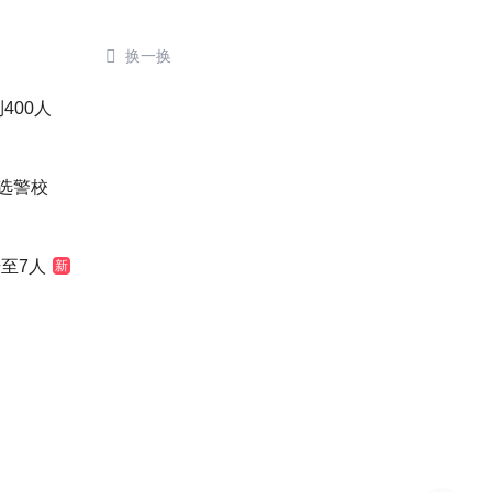

换一换
400人
选警校
至7人
新