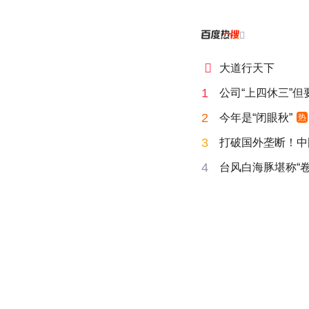


大道行天下
1
公司“上四休三”但
2
今年是“闭眼秋”
热
3
打破国外垄断！中
4
台风白海豚堪称“卷