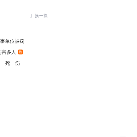

换一换
涉事单位被罚
伤害多人
热
致一死一伤