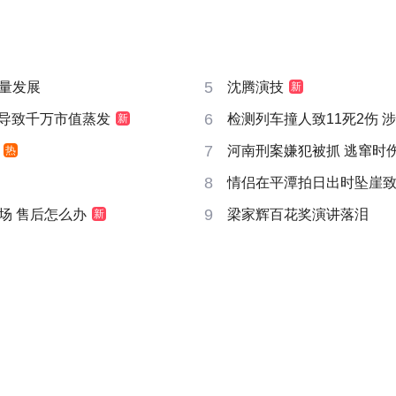
5
量发展
沈腾演技
新
6
告导致千万市值蒸发
检测列车撞人致11死2伤 
新
7
河南刑案嫌犯被抓 逃窜时
热
8
情侣在平潭拍日出时坠崖
9
场 售后怎么办
梁家辉百花奖演讲落泪
新