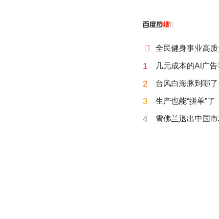


全民健身事业高质
1
几元成本的AI广
2
台风白海豚到哪了
3
生产也能“拼单”了
4
雪佛兰退出中国市