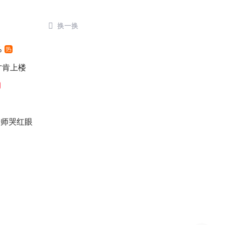

换一换
%
热
元才肯上楼
老师哭红眼