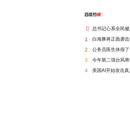


总书记心系全民健
1
白海豚将正面袭击
2
公务员医生休假了
3
今年第二强台风将
4
美国AI开始攻击