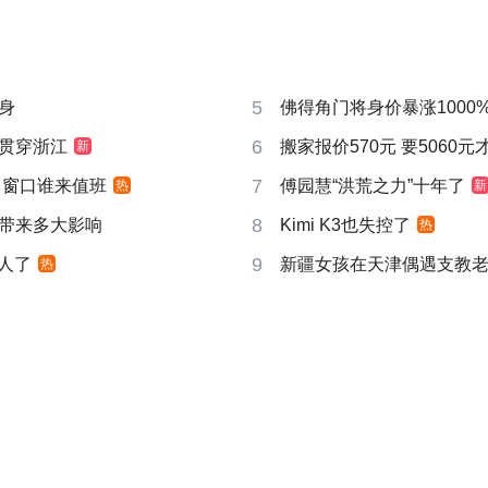
5
身
佛得角门将身价暴涨1000
6
贯穿浙江
搬家报价570元 要5060
新
7
 窗口谁来值班
傅园慧“洪荒之力”十年了
热
新
8
带来多大影响
Kimi K3也失控了
热
9
真人了
新疆女孩在天津偶遇支教
热