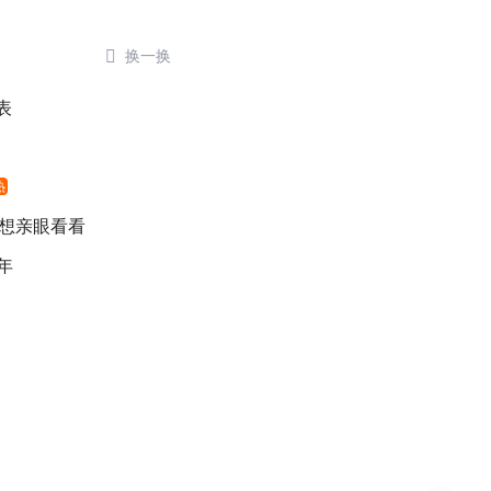

换一换
表
热
 想亲眼看看
年