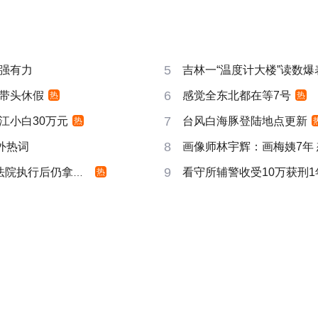
5
强有力
吉林一“温度计大楼”读数爆
6
带头休假
感觉全东北都在等7号
热
热
7
江小白30万元
台风白海豚登陆地点更新
热
8
成海外热词
画像师林宇辉：画梅姨7年
9
院执行后仍拿不到
看守所辅警收受10万获刑1
热