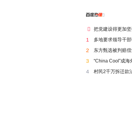


把党建设得更加坚
1
多地要求领导干部
2
东方甄选被判赔偿
3
“China Cool”
4
村民2千万拆迁款法